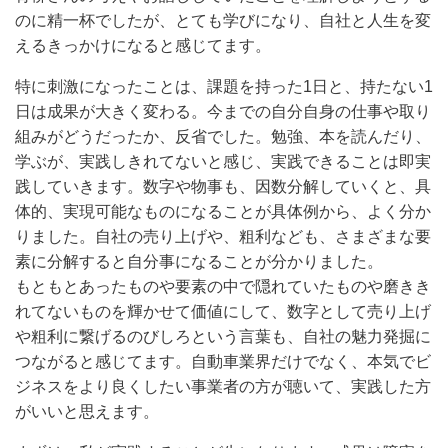
のに精一杯でしたが、とても学びになり、自社と人生を変
えるきっかけになると感じてます。
特に刺激になったことは、課題を持った1日と、持たない1
日は成果が大きく変わる。今までの自分自身の仕事や取り
組みがどうだったか、反省でした。勉強、本を読んだり、
学ぶが、実践しきれてないと感じ、実践できることは即実
践していきます。数字や物事も、因数分解していくと、具
体的、実現可能なものになることが具体例から、よく分か
りました。自社の売り上げや、粗利なども、さまざまな要
素に分解すると自分事になることが分かりました。
もともとあったものや要素の中で隠れていたものや磨きき
れてないものを輝かせて価値にして、数字として売り上げ
や粗利に繋げるのびしろという言葉も、自社の魅力発掘に
つながると感じてます。自動車業界だけでなく、本気でビ
ジネスをより良くしたい事業者の方が聴いて、実践した方
がいいと思えます。